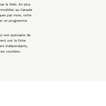
par le Web. En plus
 immobilier au Canada
ques par mois, votre
ser un programme
ur une quinzaine de
ent voir la fiche
iers indépendants,
ces courtiers.