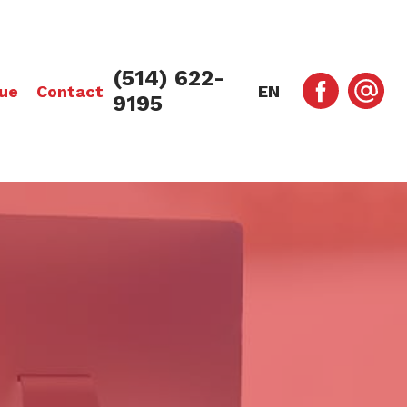
(514) 622-
ue
Contact
EN
9195