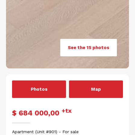
See the 15 photos
Photos
Map
+tx
$ 684 000,00
Apartment
(Unit #901)
- For sale