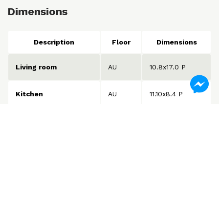
Dimensions
Description
Floor
Dimensions
Living room
AU
10.8x17.0 P
Kitchen
AU
11.10x8.4 P
Bathroom
AU
5.7x10.6 P
Dining room
AU
8.8x17.0 P
Bathroom
AU
10.7x5.6 P
Bedroom
AU
14.5x13.6 P