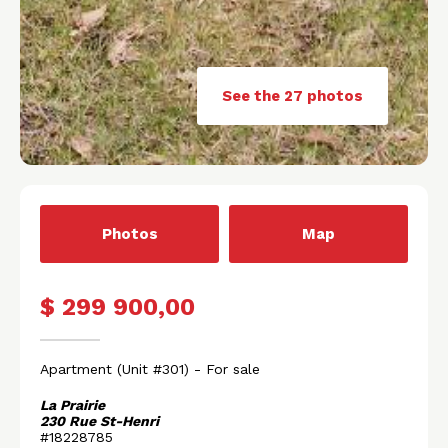
See the 27 photos
Photos
Map
$ 299 900,00
Apartment
(Unit #301)
- For sale
La Prairie
230 Rue St-Henri
#18228785