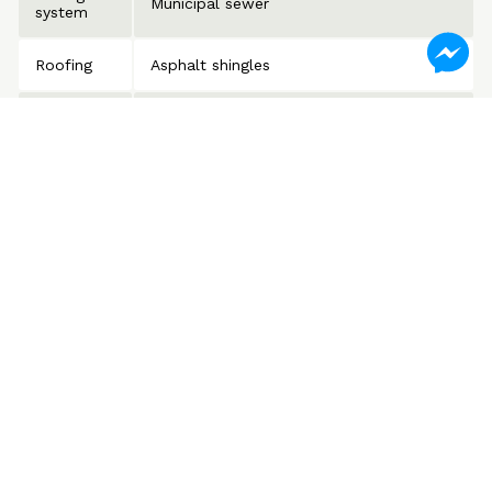
Municipal sewer
system
Roofing
Asphalt shingles
Zoning
Residential
Dimensions
Description
Floor
Dimensions
Kitchen
3
10.0x9.3 P
Ceramic tiles
Dining room
3
9.3x12.0 P
Floating floor