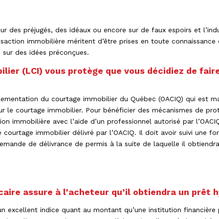
ur des préjugés, des idéaux ou encore sur de faux espoirs et l’ind
ansaction immobilière méritent d’être prises en toute connaissanc
e sur des idées préconçues.
ilier (LCI) vous protège que vous décidiez de fair
églementation du courtage immobilier du Québec (OACIQ) qui est
 sur le courtage immobilier. Pour bénéficier des mécanismes de pro
ion immobilière avec l’aide d’un professionnel autorisé par l’OACI
courtage immobilier délivré par l’OACIQ. Il doit avoir suivi une f
emande de délivrance de permis à la suite de laquelle il obtiend
caire assure à l’acheteur qu’il obtiendra un prêt 
n excellent indice quant au montant qu’une institution financière 