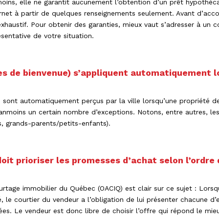
oins, elle ne garantit aucunement l’obtention d’un prêt hypothéca
ternet à partir de quelques renseignements seulement. Avant d’accord
austif. Pour obtenir des garanties, mieux vaut s’adresser à un co
sentative de votre situation.
xes de bienvenue) s’appliquent automatiquement l
 sont automatiquement perçus par la ville lorsqu’une propriété dess
néanmoins un certain nombre d’exceptions. Notons, entre autres, l
, grands-parents/petits-enfants).
doit prioriser les promesses d’achat selon l’ordre
tage immobilier du Québec (OACIQ) est clair sur ce sujet : Lorsqu
le courtier du vendeur a l’obligation de lui présenter chacune d’
ées. Le vendeur est donc libre de choisir l’offre qui répond le mieu