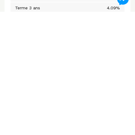
Terme 3 ans
4.09%
5 ans fermé
4.09%
Taux variable
3.75%
*Sujet à changement sans préavis
Calculatrices hypothécaires